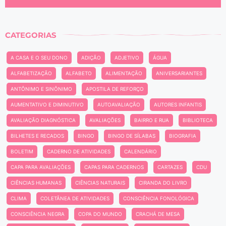
CATEGORIAS
A CASA E O SEU DONO
ADIÇÃO
ADJETIVO
ÁGUA
ALFABETIZAÇÃO
ALFABETO
ALIMENTAÇÃO
ANIVERSARIANTES
ANTÔNIMO E SINÔNIMO
APOSTILA DE REFORÇO
AUMENTATIVO E DIMINUTIVO
AUTOAVALIAÇÃO
AUTORES INFANTIS
AVALIAÇÃO DIAGNÓSTICA
AVALIAÇÕES
BAIRRO E RUA
BIBLIOTECA
BILHETES E RECADOS
BINGO
BINGO DE SÍLABAS
BIOGRAFIA
BOLETIM
CADERNO DE ATIVIDADES
CALENDÁRIO
CAPA PARA AVALIAÇÕES
CAPAS PARA CADERNOS
CARTAZES
CDU
CIÊNCIAS HUMANAS
CIÊNCIAS NATURAIS
CIRANDA DO LIVRO
CLIMA
COLETÂNEA DE ATIVIDADES
CONSCIÊNCIA FONOLÓGICA
CONSCIÊNCIA NEGRA
COPA DO MUNDO
CRACHÁ DE MESA