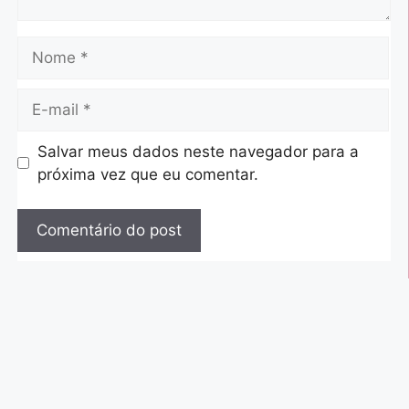
Salvar meus dados neste navegador para a
próxima vez que eu comentar.
A
l
t
e
r
n