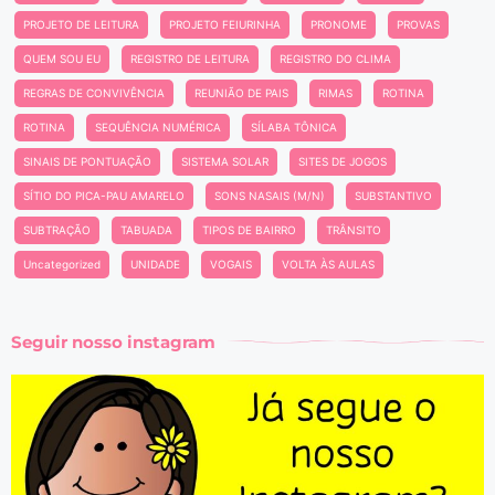
PROJETO DE LEITURA
PROJETO FEIURINHA
PRONOME
PROVAS
QUEM SOU EU
REGISTRO DE LEITURA
REGISTRO DO CLIMA
REGRAS DE CONVIVÊNCIA
REUNIÃO DE PAIS
RIMAS
ROTINA
ROTINA
SEQUÊNCIA NUMÉRICA
SÍLABA TÔNICA
SINAIS DE PONTUAÇÃO
SISTEMA SOLAR
SITES DE JOGOS
SÍTIO DO PICA-PAU AMARELO
SONS NASAIS (M/N)
SUBSTANTIVO
SUBTRAÇÃO
TABUADA
TIPOS DE BAIRRO
TRÂNSITO
Uncategorized
UNIDADE
VOGAIS
VOLTA ÀS AULAS
Seguir nosso instagram