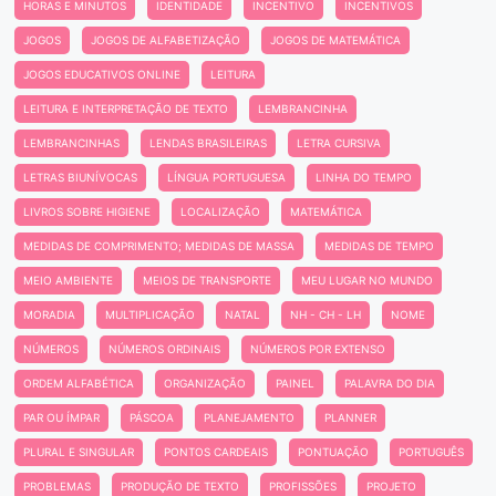
HORAS E MINUTOS
IDENTIDADE
INCENTIVO
INCENTIVOS
JOGOS
JOGOS DE ALFABETIZAÇÃO
JOGOS DE MATEMÁTICA
JOGOS EDUCATIVOS ONLINE
LEITURA
LEITURA E INTERPRETAÇÃO DE TEXTO
LEMBRANCINHA
LEMBRANCINHAS
LENDAS BRASILEIRAS
LETRA CURSIVA
LETRAS BIUNÍVOCAS
LÍNGUA PORTUGUESA
LINHA DO TEMPO
LIVROS SOBRE HIGIENE
LOCALIZAÇÃO
MATEMÁTICA
MEDIDAS DE COMPRIMENTO; MEDIDAS DE MASSA
MEDIDAS DE TEMPO
MEIO AMBIENTE
MEIOS DE TRANSPORTE
MEU LUGAR NO MUNDO
MORADIA
MULTIPLICAÇÃO
NATAL
NH - CH - LH
NOME
NÚMEROS
NÚMEROS ORDINAIS
NÚMEROS POR EXTENSO
ORDEM ALFABÉTICA
ORGANIZAÇÃO
PAINEL
PALAVRA DO DIA
PAR OU ÍMPAR
PÁSCOA
PLANEJAMENTO
PLANNER
PLURAL E SINGULAR
PONTOS CARDEAIS
PONTUAÇÃO
PORTUGUÊS
PROBLEMAS
PRODUÇÃO DE TEXTO
PROFISSÕES
PROJETO