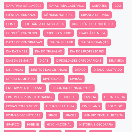
CAPA PARA AVALIAÇÕES
CAPAS PARA CADERNOS
CARTAZES
CDU
CIÊNCIAS HUMANAS
CIÊNCIAS NATURAIS
CIRANDA DO LIVRO
CLIMA
COLETÂNEA DE ATIVIDADES
CONSCIÊNCIA FONOLÓGICA
CONSCIÊNCIA NEGRA
COPA DO MUNDO
CRACHÁ DE MESA
DATAS COMEMORATIVAS
DIA DA MULHER
DIA DAS CRIANÇAS
DIA DAS MÃES
DIA DO TRABALHO
DIA DOS PROFESSORES
DIAS DA SEMANA
DICAS
DIFICULDADES ORTOGRÁFICAS
DINAMICA
DINÂMICAS
DIREITOS DAS CRIANÇAS
DITADO
DITADO ILUSTRADO
DITADO NUMERADO
DIVERSIDADE
DIVISÃO
ENCERRAMENTO DO ANO
ENCONTRO CONSONANTAL
ERA UMA VEZ UM GATO XADREZ
ETIQUETAS
FAMÍLIA
FESTA JUNINA
FICHAS COM O NOME
FICHAS DE LEITURA
FIM DE ANO
FOLCLORE
FORMAS GEOMÉTRICAS
FRASE
FRASES
GÊNERO TEXTUAL RECEITA
GRÁFICO
HIGIENE
HINO NACIONAL
HISTÓRIA E GEOGRAFIA