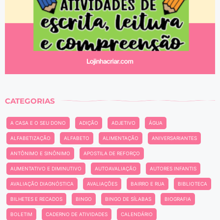
CATEGORIAS
A CASA E O SEU DONO
ADIÇÃO
ADJETIVO
ÁGUA
ALFABETIZAÇÃO
ALFABETO
ALIMENTAÇÃO
ANIVERSARIANTES
ANTÔNIMO E SINÔNIMO
APOSTILA DE REFORÇO
AUMENTATIVO E DIMINUTIVO
AUTOAVALIAÇÃO
AUTORES INFANTIS
AVALIAÇÃO DIAGNÓSTICA
AVALIAÇÕES
BAIRRO E RUA
BIBLIOTECA
BILHETES E RECADOS
BINGO
BINGO DE SÍLABAS
BIOGRAFIA
BOLETIM
CADERNO DE ATIVIDADES
CALENDÁRIO