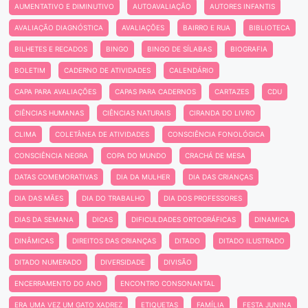
AUMENTATIVO E DIMINUTIVO
AUTOAVALIAÇÃO
AUTORES INFANTIS
AVALIAÇÃO DIAGNÓSTICA
AVALIAÇÕES
BAIRRO E RUA
BIBLIOTECA
BILHETES E RECADOS
BINGO
BINGO DE SÍLABAS
BIOGRAFIA
BOLETIM
CADERNO DE ATIVIDADES
CALENDÁRIO
CAPA PARA AVALIAÇÕES
CAPAS PARA CADERNOS
CARTAZES
CDU
CIÊNCIAS HUMANAS
CIÊNCIAS NATURAIS
CIRANDA DO LIVRO
CLIMA
COLETÂNEA DE ATIVIDADES
CONSCIÊNCIA FONOLÓGICA
CONSCIÊNCIA NEGRA
COPA DO MUNDO
CRACHÁ DE MESA
DATAS COMEMORATIVAS
DIA DA MULHER
DIA DAS CRIANÇAS
DIA DAS MÃES
DIA DO TRABALHO
DIA DOS PROFESSORES
DIAS DA SEMANA
DICAS
DIFICULDADES ORTOGRÁFICAS
DINAMICA
DINÂMICAS
DIREITOS DAS CRIANÇAS
DITADO
DITADO ILUSTRADO
DITADO NUMERADO
DIVERSIDADE
DIVISÃO
ENCERRAMENTO DO ANO
ENCONTRO CONSONANTAL
ERA UMA VEZ UM GATO XADREZ
ETIQUETAS
FAMÍLIA
FESTA JUNINA