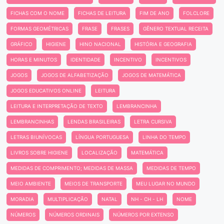
FICHAS COM O NOME
FICHAS DE LEITURA
FIM DE ANO
FOLCLORE
FORMAS GEOMÉTRICAS
FRASE
FRASES
GÊNERO TEXTUAL RECEITA
GRÁFICO
HIGIENE
HINO NACIONAL
HISTÓRIA E GEOGRAFIA
HORAS E MINUTOS
IDENTIDADE
INCENTIVO
INCENTIVOS
JOGOS
JOGOS DE ALFABETIZAÇÃO
JOGOS DE MATEMÁTICA
JOGOS EDUCATIVOS ONLINE
LEITURA
LEITURA E INTERPRETAÇÃO DE TEXTO
LEMBRANCINHA
LEMBRANCINHAS
LENDAS BRASILEIRAS
LETRA CURSIVA
LETRAS BIUNÍVOCAS
LÍNGUA PORTUGUESA
LINHA DO TEMPO
LIVROS SOBRE HIGIENE
LOCALIZAÇÃO
MATEMÁTICA
MEDIDAS DE COMPRIMENTO; MEDIDAS DE MASSA
MEDIDAS DE TEMPO
MEIO AMBIENTE
MEIOS DE TRANSPORTE
MEU LUGAR NO MUNDO
MORADIA
MULTIPLICAÇÃO
NATAL
NH - CH - LH
NOME
NÚMEROS
NÚMEROS ORDINAIS
NÚMEROS POR EXTENSO