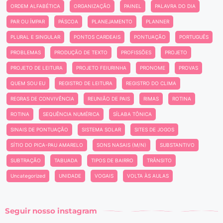
ORDEM ALFABÉTICA
ORGANIZAÇÃO
PAINEL
PALAVRA DO DIA
PAR OU ÍMPAR
PÁSCOA
PLANEJAMENTO
PLANNER
PLURAL E SINGULAR
PONTOS CARDEAIS
PONTUAÇÃO
PORTUGUÊS
PROBLEMAS
PRODUÇÃO DE TEXTO
PROFISSÕES
PROJETO
PROJETO DE LEITURA
PROJETO FEIURINHA
PRONOME
PROVAS
QUEM SOU EU
REGISTRO DE LEITURA
REGISTRO DO CLIMA
REGRAS DE CONVIVÊNCIA
REUNIÃO DE PAIS
RIMAS
ROTINA
ROTINA
SEQUÊNCIA NUMÉRICA
SÍLABA TÔNICA
SINAIS DE PONTUAÇÃO
SISTEMA SOLAR
SITES DE JOGOS
SÍTIO DO PICA-PAU AMARELO
SONS NASAIS (M/N)
SUBSTANTIVO
SUBTRAÇÃO
TABUADA
TIPOS DE BAIRRO
TRÂNSITO
Uncategorized
UNIDADE
VOGAIS
VOLTA ÀS AULAS
Seguir nosso instagram