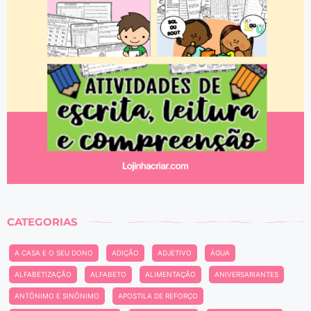
CATEGORIAS
A CASA E O SEU DONO
ADIÇÃO
ADJETIVO
ÁGUA
ALFABETIZAÇÃO
ALFABETO
ALIMENTAÇÃO
ANIVERSARIANTES
ANTÔNIMO E SINÔNIMO
APOSTILA DE REFORÇO