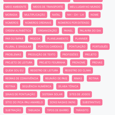
MEIO AMBIENTE
MEIOS DE TRANSPORTE
MEU LUGAR NO MUNDO
MORADIA
MULTIPLICAÇÃO
NATAL
NH - CH - LH
NOME
NÚMEROS
NÚMEROS ORDINAIS
NÚMEROS POR EXTENSO
ORDEM ALFABÉTICA
ORGANIZAÇÃO
PAINEL
PALAVRA DO DIA
PAR OU ÍMPAR
PÁSCOA
PLANEJAMENTO
PLANNER
PLURAL E SINGULAR
PONTOS CARDEAIS
PONTUAÇÃO
PORTUGUÊS
PROBLEMAS
PRODUÇÃO DE TEXTO
PROFISSÕES
PROJETO
PROJETO DE LEITURA
PROJETO FEIURINHA
PRONOME
PROVAS
QUEM SOU EU
REGISTRO DE LEITURA
REGISTRO DO CLIMA
REGRAS DE CONVIVÊNCIA
REUNIÃO DE PAIS
RIMAS
ROTINA
ROTINA
SEQUÊNCIA NUMÉRICA
SÍLABA TÔNICA
SINAIS DE PONTUAÇÃO
SISTEMA SOLAR
SITES DE JOGOS
SÍTIO DO PICA-PAU AMARELO
SONS NASAIS (M/N)
SUBSTANTIVO
SUBTRAÇÃO
TABUADA
TIPOS DE BAIRRO
TRÂNSITO