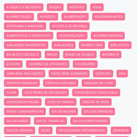
A CASA E O SEU DONO
ADIÇÃO
ADJETIVO
ÁGUA
ALFABETIZAÇÃO
ALFABETO
ALIMENTAÇÃO
ANIVERSARIANTES
ANTÔNIMO E SINÔNIMO
APOSTILA DE REFORÇO
AUMENTATIVO E DIMINUTIVO
AUTOAVALIAÇÃO
AUTORES INFANTIS
AVALIAÇÃO DIAGNÓSTICA
AVALIAÇÕES
BAIRRO E RUA
BIBLIOTECA
BILHETES E RECADOS
BINGO
BINGO DE SÍLABAS
BIOGRAFIA
BOLETIM
CADERNO DE ATIVIDADES
CALENDÁRIO
CAPA PARA AVALIAÇÕES
CAPAS PARA CADERNOS
CARTAZES
CDU
CIÊNCIAS HUMANAS
CIÊNCIAS NATURAIS
CIRANDA DO LIVRO
CLIMA
COLETÂNEA DE ATIVIDADES
CONSCIÊNCIA FONOLÓGICA
CONSCIÊNCIA NEGRA
COPA DO MUNDO
CRACHÁ DE MESA
DATAS COMEMORATIVAS
DIA DA MULHER
DIA DAS CRIANÇAS
DIA DAS MÃES
DIA DO TRABALHO
DIA DOS PROFESSORES
DIAS DA SEMANA
DICAS
DIFICULDADES ORTOGRÁFICAS
DINAMICA