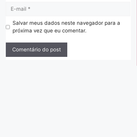
Salvar meus dados neste navegador para a
próxima vez que eu comentar.
A
l
t
e
r
n
a
t
i
v