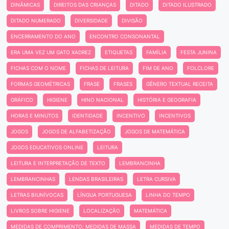
DINÂMICAS
DIREITOS DAS CRIANÇAS
DITADO
DITADO ILUSTRADO
DITADO NUMERADO
DIVERSIDADE
DIVISÃO
ENCERRAMENTO DO ANO
ENCONTRO CONSONANTAL
ERA UMA VEZ UM GATO XADREZ
ETIQUETAS
FAMÍLIA
FESTA JUNINA
FICHAS COM O NOME
FICHAS DE LEITURA
FIM DE ANO
FOLCLORE
FORMAS GEOMÉTRICAS
FRASE
FRASES
GÊNERO TEXTUAL RECEITA
GRÁFICO
HIGIENE
HINO NACIONAL
HISTÓRIA E GEOGRAFIA
HORAS E MINUTOS
IDENTIDADE
INCENTIVO
INCENTIVOS
JOGOS
JOGOS DE ALFABETIZAÇÃO
JOGOS DE MATEMÁTICA
JOGOS EDUCATIVOS ONLINE
LEITURA
LEITURA E INTERPRETAÇÃO DE TEXTO
LEMBRANCINHA
LEMBRANCINHAS
LENDAS BRASILEIRAS
LETRA CURSIVA
LETRAS BIUNÍVOCAS
LÍNGUA PORTUGUESA
LINHA DO TEMPO
LIVROS SOBRE HIGIENE
LOCALIZAÇÃO
MATEMÁTICA
MEDIDAS DE COMPRIMENTO; MEDIDAS DE MASSA
MEDIDAS DE TEMPO