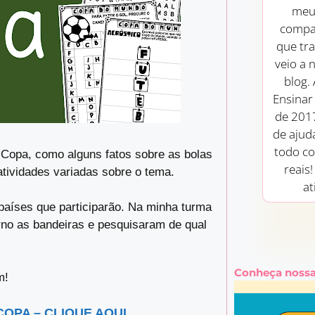
meu
compar
que tr
veio a 
blog.
Ensinar
de 201
de ajud
todo co
 Copa, como alguns fatos sobre as bolas
reais
atividades variadas sobre o tema.
at
aíses que participarão. Na minha turma
rno as bandeiras e pesquisaram de qual
Conheça nossa
m!
COPA – CLIQUE AQUI