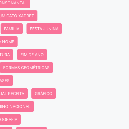
ONSONANTAL
 UM GATO XADREZ
FAMÍLIA
FESTA JUNINA
O NOME
ITURA
FIM DE ANO
FORMAS GEOMÉTRICAS
ASES
UAL RECEITA
GRÁFICO
HINO NACIONAL
EOGRAFIA