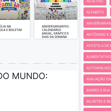
ADJETIVO
ALFABETO
ANIVERSARIA
ÍLIA NA
ANIVERSARIANTES:
OLA E BOLETIM
CALENDÁRIO
ANUAL, GRÁFICO E
ANTÔNIMO E 
DIAS DA SEMANA
APOSTILA DE
AUMENTATIVO
AUTOAVALIAÇ
 DO MUNDO:
AVALIAÇÃO D
BAIRRO E RUA
BILHETES E R