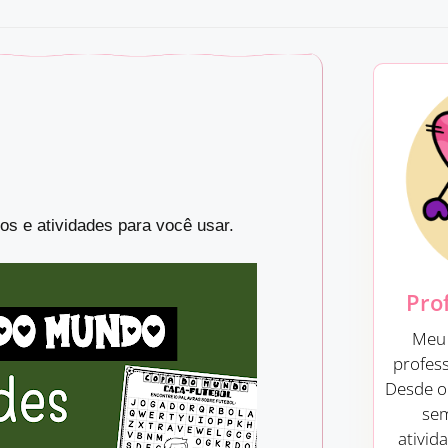
tos e atividades para você usar.
Pro
Meu 
profes
Desde o 
sem
ativid