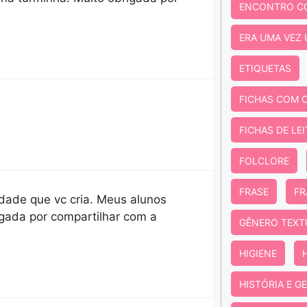
ENCONTRO C
ERA UMA VEZ
ETIQUETAS
FICHAS COM 
FICHAS DE LE
FOLCLORE
FRASE
FR
idade que vc cria. Meus alunos
gada por compartilhar com a
GÊNERO TEXT
HIGIENE
HISTÓRIA E G