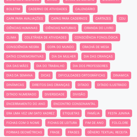
BOLETIM
CADERNO DE ATIVIDADES
CALENDÁRIO
CAPA PARA AVALIAÇÕES
CAPAS PARA CADERNOS
CARTAZES
CDU
CIÊNCIAS HUMANAS
CIÊNCIAS NATURAIS
CIRANDA DO LIVRO
CLIMA
COLETÂNEA DE ATIVIDADES
CONSCIÊNCIA FONOLÓGICA
CONSCIÊNCIA NEGRA
COPA DO MUNDO
CRACHÁ DE MESA
DATAS COMEMORATIVAS
DIA DA MULHER
DIA DAS CRIANÇAS
DIA DAS MÃES
DIA DO TRABALHO
DIA DOS PROFESSORES
DIAS DA SEMANA
DICAS
DIFICULDADES ORTOGRÁFICAS
DINAMICA
DINÂMICAS
DIREITOS DAS CRIANÇAS
DITADO
DITADO ILUSTRADO
DITADO NUMERADO
DIVERSIDADE
DIVISÃO
ENCERRAMENTO DO ANO
ENCONTRO CONSONANTAL
ERA UMA VEZ UM GATO XADREZ
ETIQUETAS
FAMÍLIA
FESTA JUNINA
FICHAS COM O NOME
FICHAS DE LEITURA
FIM DE ANO
FOLCLORE
FORMAS GEOMÉTRICAS
FRASE
FRASES
GÊNERO TEXTUAL RECEITA