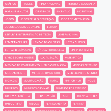
GRÁFICO
HIGIENE
HINO NACIONAL
HISTÓRIA E GEOGRAFIA
HORAS E MINUTOS
IDENTIDADE
INCENTIVO
INCENTIVOS
JOGOS
JOGOS DE ALFABETIZAÇÃO
JOGOS DE MATEMÁTICA
JOGOS EDUCATIVOS ONLINE
LEITURA
LEITURA E INTERPRETAÇÃO DE TEXTO
LEMBRANCINHA
LEMBRANCINHAS
LENDAS BRASILEIRAS
LETRA CURSIVA
LETRAS BIUNÍVOCAS
LÍNGUA PORTUGUESA
LINHA DO TEMPO
LIVROS SOBRE HIGIENE
LOCALIZAÇÃO
MATEMÁTICA
MEDIDAS DE COMPRIMENTO; MEDIDAS DE MASSA
MEDIDAS DE TEMPO
MEIO AMBIENTE
MEIOS DE TRANSPORTE
MEU LUGAR NO MUNDO
MORADIA
MULTIPLICAÇÃO
NATAL
NH - CH - LH
NOME
NÚMEROS
NÚMEROS ORDINAIS
NÚMEROS POR EXTENSO
ORDEM ALFABÉTICA
ORGANIZAÇÃO
PAINEL
PALAVRA DO DIA
PAR OU ÍMPAR
PÁSCOA
PLANEJAMENTO
PLANNER