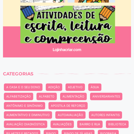
CATEGORIAS
A CASA E O SEU DONO
ADIÇÃO
ADJETIVO
ÁGUA
ALFABETIZAÇÃO
ALFABETO
ALIMENTAÇÃO
ANIVERSARIANTES
ANTÔNIMO E SINÔNIMO
APOSTILA DE REFORÇO
AUMENTATIVO E DIMINUTIVO
AUTOAVALIAÇÃO
AUTORES INFANTIS
AVALIAÇÃO DIAGNÓSTICA
AVALIAÇÕES
BAIRRO E RUA
BIBLIOTECA
BILHETES E RECADOS
BINGO
BINGO DE SÍLABAS
BIOGRAFIA