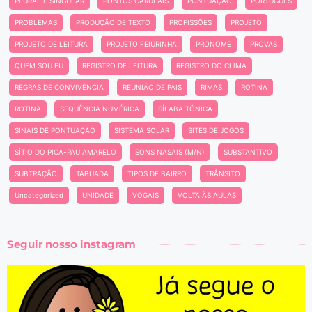
PLURAL E SINGULAR
PONTOS CARDEAIS
PONTUAÇÃO
PORTUGUÊS
PROBLEMAS
PRODUÇÃO DE TEXTO
PROFISSÕES
PROJETO
PROJETO DE LEITURA
PROJETO FEIURINHA
PRONOME
PROVAS
QUEM SOU EU
REGISTRO DE LEITURA
REGISTRO DO CLIMA
REGRAS DE CONVIVÊNCIA
REUNIÃO DE PAIS
RIMAS
ROTINA
ROTINA
SEQUÊNCIA NUMÉRICA
SÍLABA TÔNICA
SINAIS DE PONTUAÇÃO
SISTEMA SOLAR
SITES DE JOGOS
SÍTIO DO PICA-PAU AMARELO
SONS NASAIS (M/N)
SUBSTANTIVO
SUBTRAÇÃO
TABUADA
TIPOS DE BAIRRO
TRÂNSITO
Uncategorized
UNIDADE
VOGAIS
VOLTA ÀS AULAS
Seguir nosso instagram